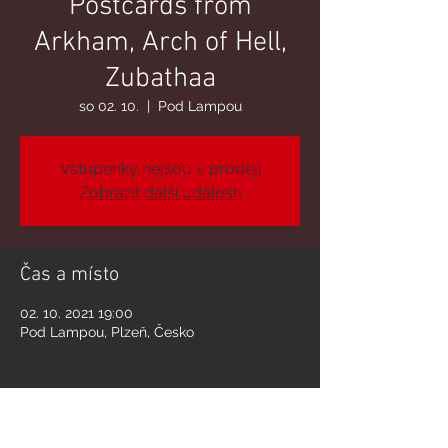
Postcards from
Arkham, Arch of Hell,
Zubathaa
so 02. 10.
  |  
Pod Lampou
Vstupenky nejsou v prodeji
Zobrazit další události
Čas a místo
02. 10. 2021 19:00
Pod Lampou, Plzeň, Česko
Sdílet událost