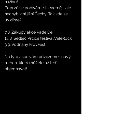
naživo! 
Poprvé se podíváme i severněji, ale 
nechybí ani jižní Čechy. Tak kde se 
uvidíme? 
7.8. Zákupy akce Pade De!!!
14.8. Sedlec Prčice festival VeleRock
3.9. Vodňany FrovFest
Na tyto akce vám přivezeme i nový 
merch, který můžete už teď 
objednávat! 