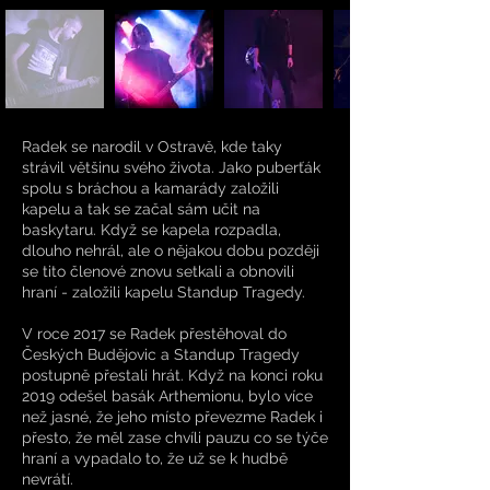
Radek se narodil v Ostravě, kde taky
strávil většinu svého života. Jako puberťák
spolu s bráchou a kamarády založili
kapelu a tak se začal sám učit na
baskytaru. Když se kapela rozpadla,
dlouho nehrál, ale o nějakou dobu později
se tito členové znovu setkali a obnovili
hraní - založili kapelu Standup Tragedy.
V roce 2017 se Radek přestěhoval do
Českých Budějovic a Standup Tragedy
postupně přestali hrát. Když na konci roku
2019 odešel basák Arthemionu, bylo více
než jasné, že jeho místo převezme Radek i
přesto, že měl zase chvíli pauzu co se týče
hraní a vypadalo to, že už se k hudbě
nevrátí.