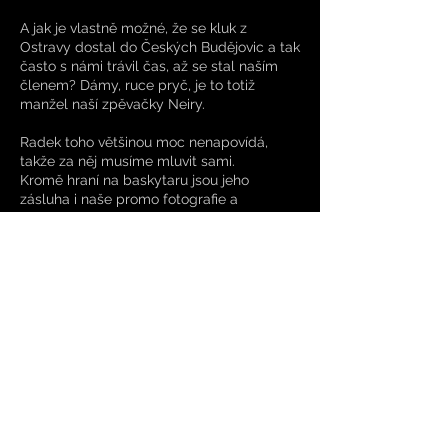
A jak je vlastně možné, že se kluk z
Ostravy dostal do Českých Budějovic a tak
často s námi trávil čas, až se stal naším
členem? Dámy, ruce pryč, je to totiž
manžel naší zpěvačky Neiry.
Radek toho většinou moc nenapovídá,
takže za něj musíme mluvit sami.
Kromě hraní na baskytaru jsou jeho
zásluha i naše promo fotografie a
taky můžete slyšet jeho zpěv ve skladbě
Little Bird.
RADEK