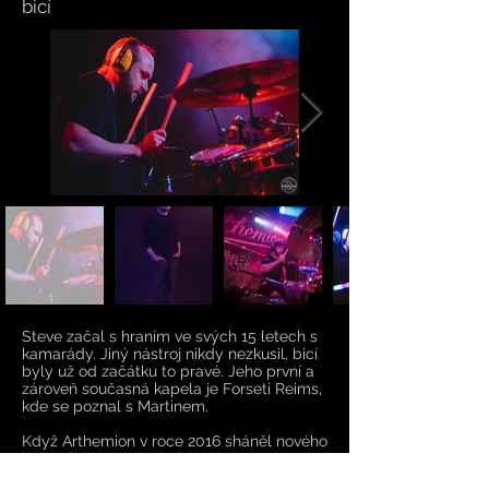
bicí
Steve začal s hraním ve svých 15 letech s
kamarády. Jiný nástroj nikdy nezkusil, bicí
byly už od začátku to pravé. Jeho první a
zároveň současná kapela je Forseti Reims,
kde se poznal s Martinem.
Když Arthemion v roce 2016 sháněl nového
bubeníka, vzpomněl si Martin na Steva a
ten se k nám nakonec přidal.